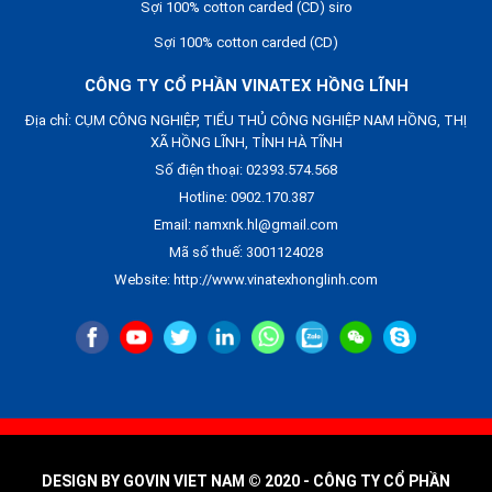
Sợi 100% cotton carded (CD) siro
Sợi 100% cotton carded (CD)
CÔNG TY CỔ PHẦN VINATEX HỒNG LĨNH
Địa chỉ: CỤM CÔNG NGHIỆP, TIỂU THỦ CÔNG NGHIỆP NAM HỒNG, THỊ
XÃ HỒNG LĨNH, TỈNH HÀ TĨNH
Số điện thoại: 02393.574.568
Hotline: 0902.170.387
Email: namxnk.hl@gmail.com
Mã số thuế: 3001124028
Website: http://www.vinatexhonglinh.com
DESIGN BY GOVIN VIET NAM © 2020 - CÔNG TY CỔ PHẦN