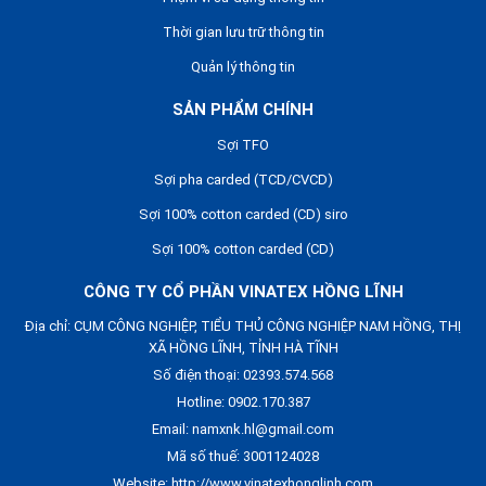
Thời gian lưu trữ thông tin
Quản lý thông tin
SẢN PHẨM CHÍNH
Sợi TFO
Sợi pha carded (TCD/CVCD)
Sợi 100% cotton carded (CD) siro
Sợi 100% cotton carded (CD)
CÔNG TY CỔ PHẦN VINATEX HỒNG LĨNH
Địa chỉ: CỤM CÔNG NGHIỆP, TIỂU THỦ CÔNG NGHIỆP NAM HỒNG, THỊ
XÃ HỒNG LĨNH, TỈNH HÀ TĨNH
Số điện thoại: 02393.574.568
Hotline: 0902.170.387
Email: namxnk.hl@gmail.com
Mã số thuế: 3001124028
Website: http://www.vinatexhonglinh.com