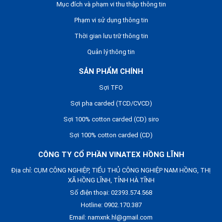
Mục đích và phạm vi thu thập thông tin
Phạm vi sử dụng thông tin
Thời gian lưu trữ thông tin
Quản lý thông tin
SẢN PHẨM CHÍNH
Sợi TFO
Sợi pha carded (TCD/CVCD)
Sợi 100% cotton carded (CD) siro
Sợi 100% cotton carded (CD)
CÔNG TY CỔ PHẦN VINATEX HỒNG LĨNH
Địa chỉ: CỤM CÔNG NGHIỆP, TIỂU THỦ CÔNG NGHIỆP NAM HỒNG, THỊ
XÃ HỒNG LĨNH, TỈNH HÀ TĨNH
Số điện thoại: 02393.574.568
Hotline: 0902.170.387
Email: namxnk.hl@gmail.com